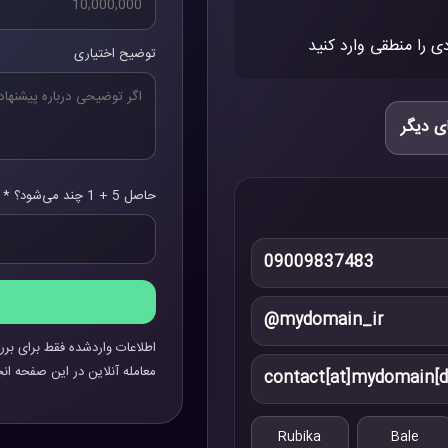
ی را منطقی وارد کنید
توضیح اختیاری
ی دیگر
حاصل 5 + 1 چند می‌شود؟ *
09009837483
@mydomain_ir
اطلاعات واردشده فقط برای برر
معامله آنلاین در این صفحه انج
contact[at]mydomain[d
Rubika
Bale